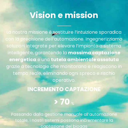
Vision e mission
La nostra missione è sostituire l’intuizione sporadica
con la precisione dell’automazione.
Ingegnerizziamo
soluzioni integrate per elevare l’impianto a sistema
intelligente, garantendo la
massima captazione
energetica
e una
tutela ambientale assoluta
grazie a tecnologie che monitorano e reagiscono in
tempo reale, eliminando ogni spreco e rischio
operativo
.
INCREMENTO CAPTAZIONE
> 
70
%
Passando dalla gestione manuale all’automazione
totale, i nostri sistemi possono incrementare la
captazione del biogas