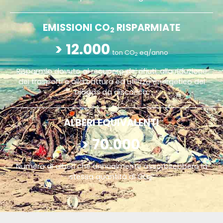
EMISSIONI CO
RISPARMIATE
2
> 
12.000
ton CO
 eq/anno
2
Risparmio dovuto al recupero dei rifiuti, alla riduzione
dei trasporti e alla cattura ed utilizzo energetico del
biogas da discarica.
ALBERI EQUIVALENTI
> 
70.000
Numero di alberi che annualmente assorbirebbero la
stessa quantità di CO
.
2